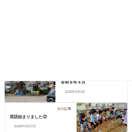
Facebook
X
Bluesky
Threads
Hatena
LINE
Copy
日常
カテゴリー
日常
前の記事
令和８年４月
2026年4月2日
日常
次の記事
英語始まりました😊
2026年4月27日