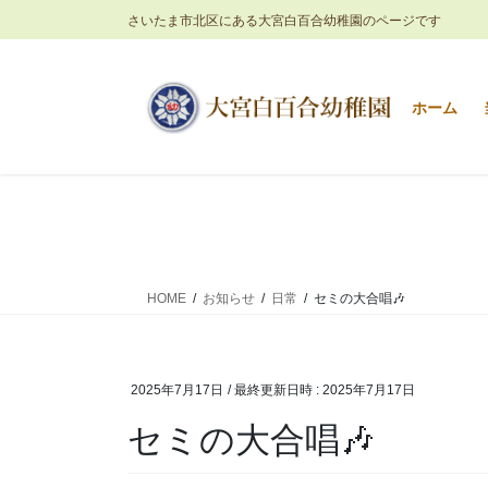
コ
ナ
さいたま市北区にある大宮白百合幼稚園のページです
ン
ビ
テ
ゲ
ン
ー
ホーム
ツ
シ
へ
ョ
ス
ン
キ
に
ッ
移
プ
動
HOME
お知らせ
日常
セミの大合唱🎶
2025年7月17日
/ 最終更新日時 :
2025年7月17日
セミの大合唱🎶